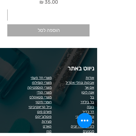
מחיר
הוספה לסל
ניווט באתר
אודות
מוצרי חד פעמי
אבקות ונוזלי אקריל
מוצרי קומילפו
אס אר
מוצרי קוסמטיקה
אנה לוטן
מוצרי קודי
בל
מוצרי סטאקלס
בל בילדר
חומרי חיטוי
בובה
נייל קריאטיביטי
דר כדיר
פארם פוט
ונליסה וקאני
פוטלוג'יקס
טופ / בייס
פצירות
לק רגיל לה יוניק
קארט
מבצעים
קויו
מוצרים לגבות וריסים
קויו לק ג'ל