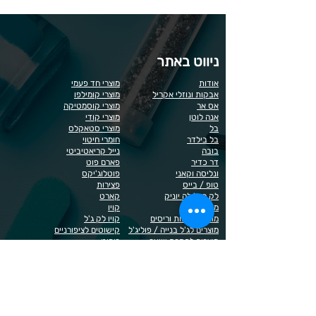
ניווט באתר
אודות
מוצרי חד פעמי
אבקות ונוזלי אקריל
מוצרי קומילפו
אס אר
מוצרי קוסמטיקה
אנה לוטן
מוצרי קודי
בל
מוצרי סטאקלס
בל בילדר
חומרי חיטוי
בובה
נייל קריאטיביטי
דר כדיר
פארם פוט
ונליסה וקאני
פוטלוג'יקס
טופ / בייס
פצירות
לק רגיל לה יוניק
קארט
מבצעים
קויו
מוצרים לגבות וריסים
קויו לק ג'ל
מוצרים לג'ל בנייה / פוליג'ל
קישוטים לציפורניים
מוצרים להסרת שיער
ריהוט
מוצרי חשמל
ראשי שיוף
מוצרים לייזר
תפוח
מוצרים לפדיקור
מוצרים לציפורניים
מדיניות הפרטיות