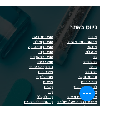
ניווט באתר
אודות
מוצרי חד פעמי
אבקות ונוזלי אקריל
מוצרי קומילפו
אס אר
מוצרי קוסמטיקה
אנה לוטן
מוצרי קודי
בל
מוצרי סטאקלס
בל בילדר
חומרי חיטוי
בובה
נייל קריאטיביטי
דר כדיר
פארם פוט
ונליסה וקאני
פוטלוג'יקס
טופ / בייס
פצירות
לק רגיל לה יוניק
קארט
מבצעים
קויו
מוצרים לגבות וריסים
קויו לק ג'ל
מוצרים לג'ל בנייה / פוליג'ל
קישוטים לציפורניים
מוצרים להסרת שיער
ריהוט
מוצרי חשמל
ראשי שיוף
מוצרים לייזר
תפוח
מוצרים לפדיקור
מוצרים לציפורניים
מדיניות הפרטיות