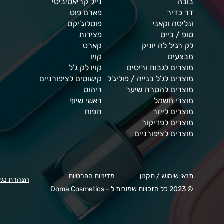
בובה
נייל קריאטיביטי
דר כדיר
פארם פוט
ונליסה וקאני
פוטלוג'יקס
טופ / בייס
פצירות
לק רגיל לה יוניק
קארט
מבצעים
קויו
מוצרים לגבות וריסים
קויו לק ג'ל
מוצרים לג'ל בנייה / פוליג'ל
קישוטים לציפורניים
מוצרים להסרת שיער
ריהוט
מוצרי חשמל
ראשי שיוף
מוצרים לייזר
תפוח
מוצרים לפדיקור
מוצרים לציפורניים
תנאי שימוש / תקנון
מדיניות הפרטיות
הצהרת נגי
© 2023 כל הזכויות שמורות ל - Doma Cosmetics