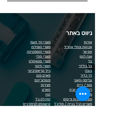
ניווט באתר
אודות
מוצרי חד פעמי
אבקות ונוזלי אקריל
מוצרי קומילפו
אס אר
מוצרי קוסמטיקה
אנה לוטן
מוצרי קודי
בל
מוצרי סטאקלס
בל בילדר
חומרי חיטוי
בובה
נייל קריאטיביטי
דר כדיר
פארם פוט
ונליסה וקאני
פוטלוג'יקס
טופ / בייס
פצירות
לק רגיל לה יוניק
קארט
מבצעים
קויו
מוצרים לגבות וריסים
קויו לק ג'ל
מוצרים לג'ל בנייה / פוליג'ל
קישוטים לציפורניים
מוצרים להסרת שיער
ריהוט
מוצרי חשמל
ראשי שיוף
מוצרים לייזר
תפוח
מוצרים לפדיקור
מוצרים לציפורניים