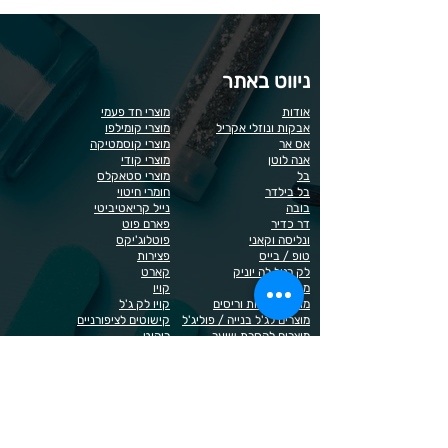
ניווט באתר
אודות
מוצרי חד פעמי
אבקות ונוזלי אקריל
מוצרי קומילפו
אס אר
מוצרי קוסמטיקה
אנה לוטן
מוצרי קודי
בל
מוצרי סטאקלס
בל בילדר
חומרי חיטוי
בובה
נייל קריאטיביטי
דר כדיר
פארם פוט
ונליסה וקאני
פוטלוג'יקס
טופ / בייס
פצירות
לק רגיל לה יוניק
קארט
מבצעים
קויו
מוצרים לגבות וריסים
קויו לק ג'ל
מוצרים לג'ל בנייה / פוליג'ל
קישוטים לציפורניים
מוצרים להסרת שיער
ריהוט
מוצרי חשמל
ראשי שיוף
מוצרים לייזר
תפוח
מוצרים לפדיקור
מוצרים לציפורניים
מדיניות הפרטיות