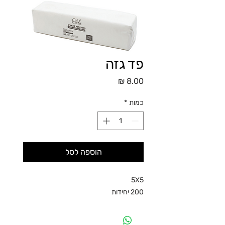
פד גזה
מחיר
כמות
*
הוספה לסל
5X5
200 יחידות