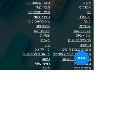
אס אר
מוצרי קוסמטיקה
אנה לוטן
מוצרי קודי
בל
מוצרי סטאקלס
בל בילדר
חומרי חיטוי
בובה
נייל קריאטיביטי
דר כדיר
פארם פוט
ונליסה וקאני
פוטלוג'יקס
טופ / בייס
פצירות
לק רגיל לה יוניק
קארט
מבצעים
קויו
מוצרים לגבות וריסים
קויו לק ג'ל
מוצרים לג'ל בנייה / פוליג'ל
קישוטים לציפורניים
מוצרים להסרת שיער
ריהוט
מוצרי חשמל
ראשי שיוף
מוצרים לייזר
תפוח
מוצרים לפדיקור
מוצרים לציפורניים
מדיניות הפרטיות
תנאי שימוש / תקנון
© 2023 כל הזכויות שמורות ל - Doma Cosmetics
כדאי לדעת