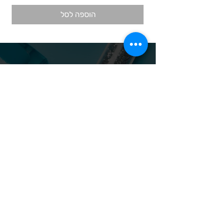
הוספה לסל
ניווט באתר
אודות
מוצרי חד פעמי
אבקות ונוזלי אקריל
מוצרי קומילפו
אס אר
מוצרי קוסמטיקה
אנה לוטן
מוצרי קודי
בל
מוצרי סטאקלס
בל בילדר
חומרי חיטוי
בובה
נייל קריאטיביטי
דר כדיר
פארם פוט
ונליסה וקאני
פוטלוג'יקס
טופ / בייס
פצירות
לק רגיל לה יוניק
קארט
מבצעים
קויו
מוצרים לגבות וריסים
קויו לק ג'ל
מוצרים לג'ל בנייה / פוליג'ל
קישוטים לציפורניים
מוצרים להסרת שיער
ריהוט
מוצרי חשמל
ראשי שיוף
מוצרים לייזר
תפוח