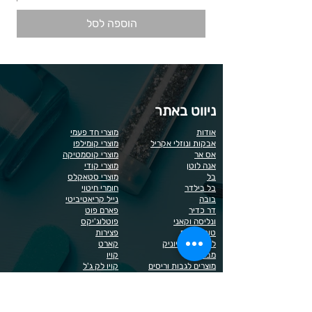
הוספה לסל
ניווט באתר
אודות
מוצרי חד פעמי
אבקות ונוזלי אקריל
מוצרי קומילפו
אס אר
מוצרי קוסמטיקה
אנה לוטן
מוצרי קודי
בל
מוצרי סטאקלס
בל בילדר
חומרי חיטוי
בובה
נייל קריאטיביטי
דר כדיר
פארם פוט
ונליסה וקאני
פוטלוג'יקס
טופ / בייס
פצירות
לק רגיל לה יוניק
קארט
מבצעים
קויו
מוצרים לגבות וריסים
קויו לק ג'ל
מוצרים לג'ל בנייה / פוליג'ל
קישוטים לציפורניים
מוצרים להסרת שיער
ריהוט
מוצרי חשמל
ראשי שיוף
מוצרים לייזר
תפוח