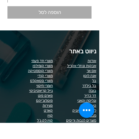
הוספה לסל
ניווט באתר
אודות
מוצרי חד פעמי
אבקות ונוזלי אקריל
מוצרי קומילפו
אס אר
מוצרי קוסמטיקה
אנה לוטן
מוצרי קודי
בל
מוצרי סטאקלס
בל בילדר
חומרי חיטוי
בובה
נייל קריאטיביטי
דר כדיר
פארם פוט
ונליסה וקאני
פוטלוג'יקס
טופ / בייס
פצירות
לק רגיל לה יוניק
קארט
מבצעים
קויו
מוצרים לגבות וריסים
קויו לק ג'ל
מוצרים לג'ל בנייה / פוליג'ל
קישוטים לציפורניים
מוצרים להסרת שיער
ריהוט
מוצרי חשמל
ראשי שיוף