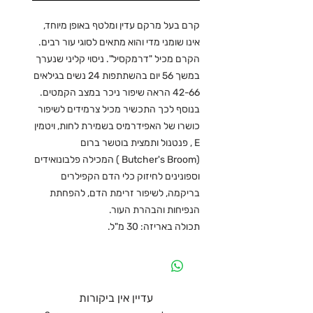
קרם בעל מרקם עדין ומלטף באופן מיוחד,
אינו שומני מדי והוא מתאים לסוגי עור רבים.
הקרם מכיל "דרמקסיל". ניסוי קליני שנערך
במשך 56 יום בהשתתפות 24 נשים בגילאים
42-66 הראה שיפור ניכר במצב הקמטים.
בנוסף לכך התכשיר מכיל צרמידים לשיפור
כושרו של האפידרמיס בשמירת לחות, ויטמין
E , פנטנול ותמצית בוטשר ברום
(Butcher's Broom ) המכילה פלבונואידים
וספונינים לחיזוק כלי הדם הקפילרים
בריקמה, לשיפור זרימת הדם, להפחתת
הנפיחות והבהרת העור.
תכולה באריזה: 30 מ"ל.
עדיין אין ביקורות