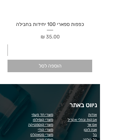
כפפות ספארי 100 יחידות בחבילה
מחיר
הוספה לסל
ניווט באתר
אודות
מוצרי חד פעמי
אבקות ונוזלי אקריל
מוצרי קומילפו
אס אר
מוצרי קוסמטיקה
אנה לוטן
מוצרי קודי
בל
מוצרי סטאקלס
בל בילדר
חומרי חיטוי