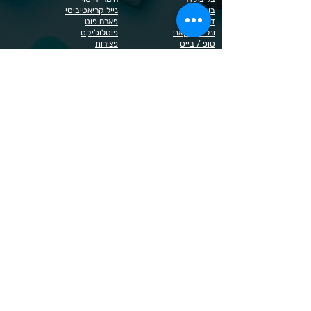
בובה
נייל קריאטיביטי
דר כדיר
פארם פוט
ונליסה וקאני
פוטלוג'יקס
טופ / בייס
פצירות
לק רגיל לה יוניק
קארט
מבצעים
קויו
מוצרים לגבות וריסים
קויו לק ג'ל
מוצרים לג'ל בנייה / פוליג'ל
קישוטים לציפורניים
מוצרים להסרת שיער
ריהוט
מוצרי חשמל
ראשי שיוף
מוצרים לייזר
תפוח
מוצרים לפדיקור
מוצרים לציפורניים
מדיניות הפרטיות
תנאי שימוש / תקנון
© 2023 כל הזכויות שמורות ל - Doma Cosmetics
כדאי לדעת
תשלום מאובטח באשראי באתר
משלוחים לכל הארץ