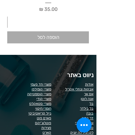
מחיר
הוספה לסל
ניווט באתר
אודות
מוצרי חד פעמי
אבקות ונוזלי אקריל
מוצרי קומילפו
אס אר
מוצרי קוסמטיקה
אנה לוטן
מוצרי קודי
בל
מוצרי סטאקלס
בל בילדר
חומרי חיטוי
בובה
נייל קריאטיביטי
דר כדיר
פארם פוט
ונליסה וקאני
פוטלוג'יקס
טופ / בייס
פצירות
לק רגיל לה יוניק
קארט