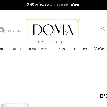
משלוח חינם ברכישה מעל 349₪
להתחברות
 פוליג'ל
ציפורניים
פדיקור
מוצרי חשמל
ריהוט
מוצ
ים