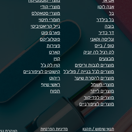
אס אר
מוצרי קוסמטיקה
אנה לוטן
מוצרי קודי
בל
מוצרי סטאקלס
בל בילדר
חומרי חיטוי
בובה
נייל קריאטיביטי
דר כדיר
פארם פוט
ונליסה וקאני
פוטלוג'יקס
טופ / בייס
פצירות
לק רגיל לה יוניק
קארט
מבצעים
קויו
מוצרים לגבות וריסים
קויו לק ג'ל
מוצרים לג'ל בנייה / פוליג'ל
קישוטים לציפורניים
מוצרים להסרת שיער
ריהוט
מוצרי חשמל
ראשי שיוף
מוצרים לייזר
תפוח
מוצרים לפדיקור
מוצרים לציפורניים
תנאי שימוש / תקנון
מדיניות הפרטיות
הצהרת נגי