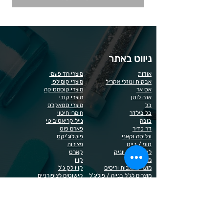
ניווט באתר
אודות
מוצרי חד פעמי
אבקות ונוזלי אקריל
מוצרי קומילפו
אס אר
מוצרי קוסמטיקה
אנה לוטן
מוצרי קודי
בל
מוצרי סטאקלס
בל בילדר
חומרי חיטוי
בובה
נייל קריאטיביטי
דר כדיר
פארם פוט
ונליסה וקאני
פוטלוג'יקס
טופ / בייס
פצירות
לק רגיל לה יוניק
קארט
מבצעים
קויו
מוצרים לגבות וריסים
קויו לק ג'ל
מוצרים לג'ל בנייה / פוליג'ל
קישוטים לציפורניים
מוצרים להסרת שיער
ריהוט
מוצרי חשמל
ראשי שיוף
מוצרים לייזר
תפוח
מוצרים לפדיקור
מוצרים לציפורניים