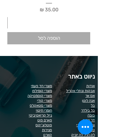
מחיר
הוספה לסל
ניווט באתר
אודות
מוצרי חד פעמי
אבקות ונוזלי אקריל
מוצרי קומילפו
אס אר
מוצרי קוסמטיקה
אנה לוטן
מוצרי קודי
בל
מוצרי סטאקלס
בל בילדר
חומרי חיטוי
בובה
נייל קריאטיביטי
דר כדיר
פארם פוט
ונליסה וקאני
פוטלוג'יקס
טופ / בייס
פצירות
לק רגיל לה יוניק
קארט