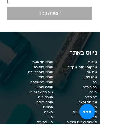
הוספה לסל
ניווט באתר
אודות
מוצרי חד פעמי
אבקות ונוזלי אקריל
מוצרי קומילפו
אס אר
מוצרי קוסמטיקה
אנה לוטן
מוצרי קודי
בל
מוצרי סטאקלס
בל בילדר
חומרי חיטוי
בובה
נייל קריאטיביטי
דר כדיר
פארם פוט
ונליסה וקאני
פוטלוג'יקס
טופ / בייס
פצירות
לק רגיל לה יוניק
קארט
מבצעים
קויו
מוצרים לגבות וריסים
קויו לק ג'ל
מוצרים לג'ל בנייה / פוליג'ל
קישוטים לציפורניים
מוצרים להסרת שיער
ריהוט
מוצרי חשמל
ראשי שיוף