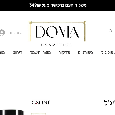
משלוח חינם ברכישה מעל 349₪
להתחברות
 פוליג'ל
ציפורניים
פדיקור
מוצרי חשמל
ריהוט
מוצ
ג’ל