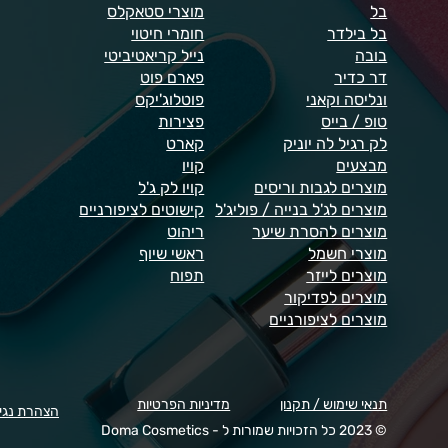
בל
מוצרי סטאקלס
בל בילדר
חומרי חיטוי
בובה
נייל קריאטיביטי
דר כדיר
פארם פוט
ונליסה וקאני
פוטלוג'יקס
טופ / בייס
פצירות
לק רגיל לה יוניק
קארט
מבצעים
קויו
מוצרים לגבות וריסים
קויו לק ג'ל
מוצרים לג'ל בנייה / פוליג'ל
קישוטים לציפורניים
מוצרים להסרת שיער
ריהוט
מוצרי חשמל
ראשי שיוף
מוצרים לייזר
תפוח
מוצרים לפדיקור
מוצרים לציפורניים
תנאי שימוש / תקנון
מדיניות הפרטיות
הצהרת נגי
© 2023 כל הזכויות שמורות ל - Doma Cosmetics