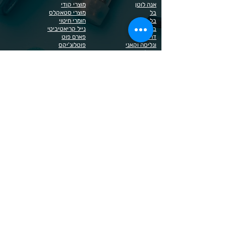
אנה לוטן
מוצרי קודי
בל
מוצרי סטאקלס
בל בילדר
חומרי חיטוי
בובה
נייל קריאטיביטי
דר כדיר
פארם פוט
ונליסה וקאני
פוטלוג'יקס
טופ / בייס
פצירות
לק רגיל לה יוניק
קארט
מבצעים
קויו
מוצרים לגבות וריסים
קויו לק ג'ל
מוצרים לג'ל בנייה / פוליג'ל
קישוטים לציפורניים
מוצרים להסרת שיער
ריהוט
מוצרי חשמל
ראשי שיוף
מוצרים לייזר
תפוח
מוצרים לפדיקור
מוצרים לציפורניים
מדיניות הפרטיות
תנאי שימוש / תקנון
© 2023 כל הזכויות שמורות ל - Doma Cosmetics
כדאי לדעת
תשלום מאובטח באשראי באתר