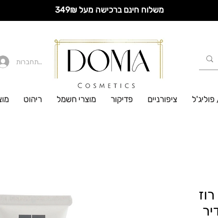
משלוח חינם ברכישה מעל 349₪
להתחברות
 פוליג'ל
ציפורניים
פדיקור
מוצרי חשמל
ריהוט
מוצ
רוז
יר