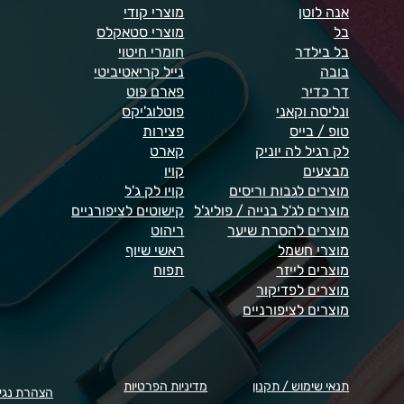
אנה לוטן
מוצרי קודי
בל
מוצרי סטאקלס
בל בילדר
חומרי חיטוי
בובה
נייל קריאטיביטי
דר כדיר
פארם פוט
ונליסה וקאני
פוטלוג'יקס
טופ / בייס
פצירות
לק רגיל לה יוניק
קארט
מבצעים
קויו
מוצרים לגבות וריסים
קויו לק ג'ל
מוצרים לג'ל בנייה / פוליג'ל
קישוטים לציפורניים
מוצרים להסרת שיער
ריהוט
מוצרי חשמל
ראשי שיוף
מוצרים לייזר
תפוח
מוצרים לפדיקור
מוצרים לציפורניים
תנאי שימוש / תקנון
מדיניות הפרטיות
הצהרת נגי