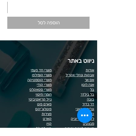
הוספה לסל
ניווט באתר
אודות
מוצרי חד פעמי
אבקות ונוזלי אקריל
מוצרי קומילפו
אס אר
מוצרי קוסמטיקה
אנה לוטן
מוצרי קודי
בל
מוצרי סטאקלס
בל בילדר
חומרי חיטוי
בובה
נייל קריאטיביטי
דר כדיר
פארם פוט
ונליסה וקאני
פוטלוג'יקס
טופ / בייס
פצירות
לק רגיל לה יוניק
קארט
מבצעים
קויו
מוצרים לגבות וריסים
קויו לק ג'ל
מוצרים לג'ל בנייה / פוליג'ל
קישוטים לציפורניים