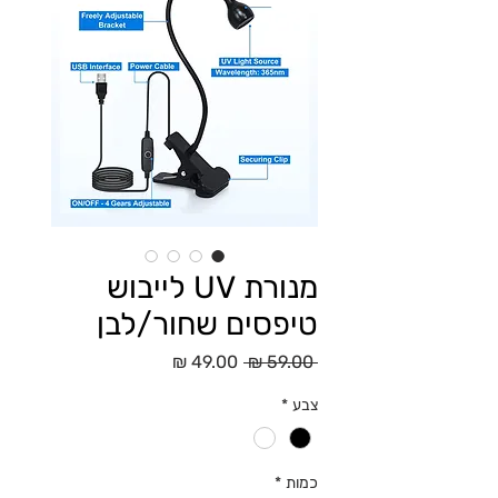
מנורת UV לייבוש
טיפסים שחור/לבן
מחיר
מחיר
 ‏59.00 ‏₪ 
רגיל
מבצע
צבע
*
כמות
*