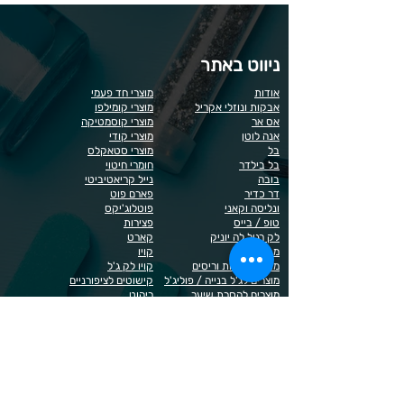
ניווט באתר
אודות
מוצרי חד פעמי
אבקות ונוזלי אקריל
מוצרי קומילפו
אס אר
מוצרי קוסמטיקה
אנה לוטן
מוצרי קודי
בל
מוצרי סטאקלס
בל בילדר
חומרי חיטוי
בובה
נייל קריאטיביטי
דר כדיר
פארם פוט
ונליסה וקאני
פוטלוג'יקס
טופ / בייס
פצירות
לק רגיל לה יוניק
קארט
מבצעים
קויו
מוצרים לגבות וריסים
קויו לק ג'ל
מוצרים לג'ל בנייה / פוליג'ל
קישוטים לציפורניים
מוצרים להסרת שיער
ריהוט
מוצרי חשמל
ראשי שיוף
מוצרים לייזר
תפוח
מוצרים לפדיקור
מוצרים לציפורניים
מדיניות הפרטיות
תנאי שימוש / תקנון