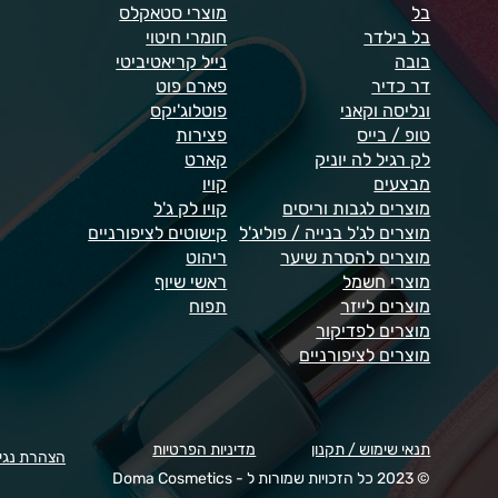
בל
מוצרי סטאקלס
בל בילדר
חומרי חיטוי
בובה
נייל קריאטיביטי
דר כדיר
פארם פוט
ונליסה וקאני
פוטלוג'יקס
טופ / בייס
פצירות
לק רגיל לה יוניק
קארט
מבצעים
קויו
מוצרים לגבות וריסים
קויו לק ג'ל
מוצרים לג'ל בנייה / פוליג'ל
קישוטים לציפורניים
מוצרים להסרת שיער
ריהוט
מוצרי חשמל
ראשי שיוף
מוצרים לייזר
תפוח
מוצרים לפדיקור
מוצרים לציפורניים
תנאי שימוש / תקנון
מדיניות הפרטיות
הצהרת נגי
© 2023 כל הזכויות שמורות ל - Doma Cosmetics