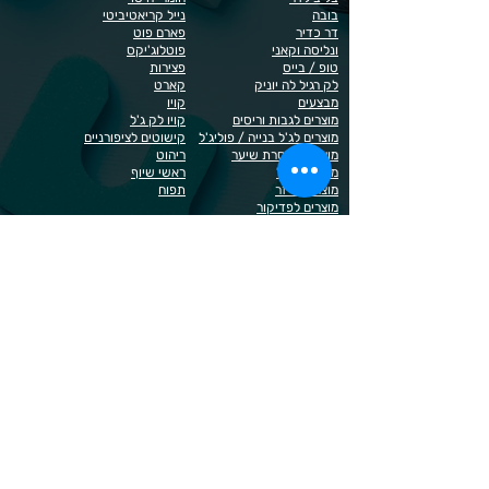
בובה
נייל קריאטיביטי
דר כדיר
פארם פוט
ונליסה וקאני
פוטלוג'יקס
טופ / בייס
פצירות
לק רגיל לה יוניק
קארט
מבצעים
קויו
מוצרים לגבות וריסים
קויו לק ג'ל
מוצרים לג'ל בנייה / פוליג'ל
קישוטים לציפורניים
מוצרים להסרת שיער
ריהוט
מוצרי חשמל
ראשי שיוף
מוצרים לייזר
תפוח
מוצרים לפדיקור
מוצרים לציפורניים
מדיניות הפרטיות
תנאי שימוש / תקנון
© 2023 כל הזכויות שמורות ל - Doma Cosmetics
כדאי לדעת
תשלום מאובטח באשראי באתר
משלוחים לכל הארץ