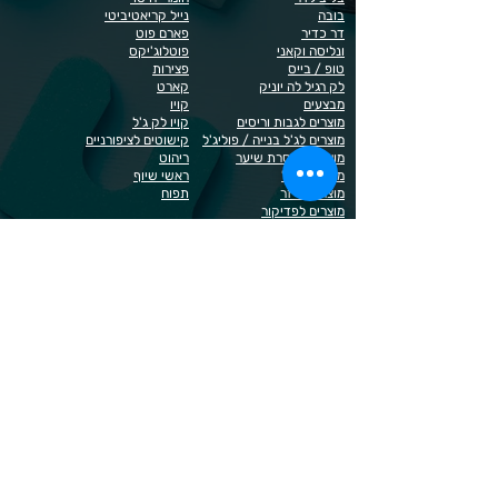
בובה
נייל קריאטיביטי
דר כדיר
פארם פוט
ונליסה וקאני
פוטלוג'יקס
טופ / בייס
פצירות
לק רגיל לה יוניק
קארט
מבצעים
קויו
מוצרים לגבות וריסים
קויו לק ג'ל
מוצרים לג'ל בנייה / פוליג'ל
קישוטים לציפורניים
מוצרים להסרת שיער
ריהוט
מוצרי חשמל
ראשי שיוף
מוצרים לייזר
תפוח
מוצרים לפדיקור
מוצרים לציפורניים
מדיניות הפרטיות
תנאי שימוש / תקנון
© 2023 כל הזכויות שמורות ל - Doma Cosmetics
כדאי לדעת
תשלום מאובטח באשראי באתר
משלוחים לכל הארץ