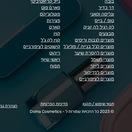
בובה
נייל קריאטיביטי
דר כדיר
פארם פוט
ונליסה וקאני
פוטלוג'יקס
טופ / בייס
פצירות
לק רגיל לה יוניק
קארט
מבצעים
קויו
מוצרים לגבות וריסים
קויו לק ג'ל
מוצרים לג'ל בנייה / פוליג'ל
קישוטים לציפורניים
מוצרים להסרת שיער
ריהוט
מוצרי חשמל
ראשי שיוף
מוצרים לייזר
תפוח
מוצרים לפדיקור
מוצרים לציפורניים
תנאי שימוש / תקנון
מדיניות הפרטיות
הצהרת נגי
© 2023 כל הזכויות שמורות ל - Doma Cosmetics