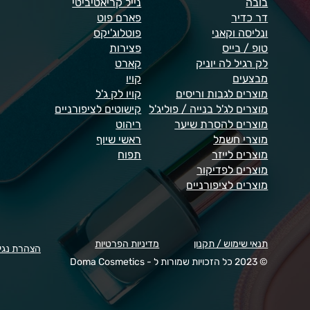
בובה
נייל קריאטיביטי
דר כדיר
פארם פוט
ונליסה וקאני
פוטלוג'יקס
טופ / בייס
פצירות
לק רגיל לה יוניק
קארט
מבצעים
קויו
מוצרים לגבות וריסים
קויו לק ג'ל
מוצרים לג'ל בנייה / פוליג'ל
קישוטים לציפורניים
מוצרים להסרת שיער
ריהוט
מוצרי חשמל
ראשי שיוף
מוצרים לייזר
תפוח
מוצרים לפדיקור
מוצרים לציפורניים
תנאי שימוש / תקנון
מדיניות הפרטיות
הצהרת נגי
© 2023 כל הזכויות שמורות ל - Doma Cosmetics