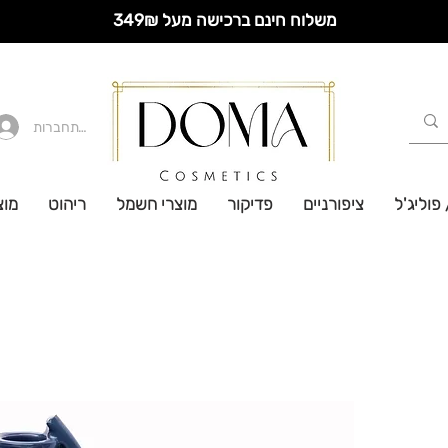
משלוח חינם ברכישה מעל 349₪
להתחברות
 פוליג'ל
ציפורניים
פדיקור
מוצרי חשמל
ריהוט
מוצ