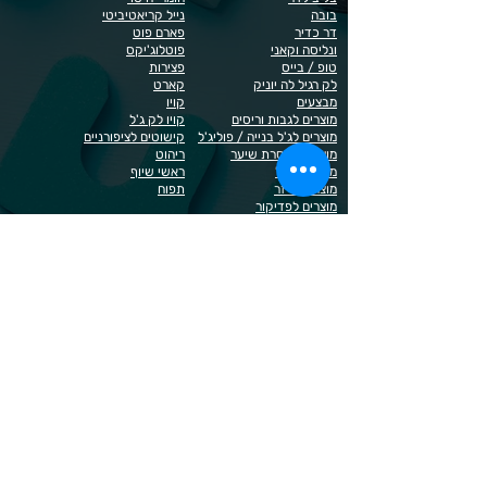
בובה
נייל קריאטיביטי
דר כדיר
פארם פוט
ונליסה וקאני
פוטלוג'יקס
טופ / בייס
פצירות
לק רגיל לה יוניק
קארט
מבצעים
קויו
מוצרים לגבות וריסים
קויו לק ג'ל
מוצרים לג'ל בנייה / פוליג'ל
קישוטים לציפורניים
מוצרים להסרת שיער
ריהוט
מוצרי חשמל
ראשי שיוף
מוצרים לייזר
תפוח
מוצרים לפדיקור
מוצרים לציפורניים
מדיניות הפרטיות
תנאי שימוש / תקנון
© 2023 כל הזכויות שמורות ל - Doma Cosmetics
כדאי לדעת
תשלום מאובטח באשראי באתר
משלוחים לכל הארץ