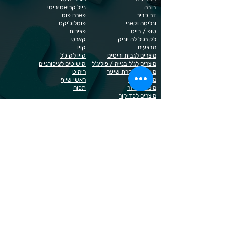
בובה
נייל קריאטיביטי
דר כדיר
פארם פוט
ונליסה וקאני
פוטלוג'יקס
טופ / בייס
פצירות
לק רגיל לה יוניק
קארט
מבצעים
קויו
מוצרים לגבות וריסים
קויו לק ג'ל
מוצרים לג'ל בנייה / פוליג'ל
קישוטים לציפורניים
מוצרים להסרת שיער
ריהוט
מוצרי חשמל
ראשי שיוף
מוצרים לייזר
תפוח
מוצרים לפדיקור
מוצרים לציפורניים
מדיניות הפרטיות
תנאי שימוש / תקנון
© 2023 כל הזכויות שמורות ל - Doma Cosmetics
כדאי לדעת
תשלום מאובטח באשראי באתר
משלוחים לכל הארץ