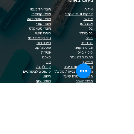
אודות
מוצרי חד פעמי
אבקות ונוזלי אקריל
מוצרי קומילפו
אס אר
מוצרי קוסמטיקה
אנה לוטן
מוצרי קודי
בל
מוצרי סטאקלס
בל בילדר
חומרי חיטוי
בובה
נייל קריאטיביטי
דר כדיר
פארם פוט
ונליסה וקאני
פוטלוג'יקס
טופ / בייס
פצירות
לק רגיל לה יוניק
קארט
מבצעים
קויו
מוצרים לגבות וריסים
קויו לק ג'ל
מוצרים לג'ל בנייה / פוליג'ל
קישוטים לציפורניים
מוצרים להסרת שיער
ריהוט
מוצרי חשמל
ראשי שיוף
מוצרים לייזר
תפוח
מוצרים לפדיקור
מוצרים לציפורניים
מדיניות הפרטיות
תנאי שימוש / תקנון
© 2023 כל הזכויות שמורות ל - Doma Cosmetics