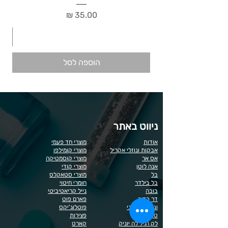
מחיר
הוספה לסל
ניווט באתר
אודות
מוצרי חד פעמי
אבקות ונוזלי אקריל
מוצרי קומילפו
אס אר
מוצרי קוסמטיקה
אנה לוטן
מוצרי קודי
בל
מוצרי סטאקלס
בל בילדר
חומרי חיטוי
בובה
נייל קריאטיביטי
דר כדיר
פארם פוט
ונליסה וקאני
פוטלוג'יקס
טופ / בייס
פצירות
לק רגיל לה יוניק
קארט