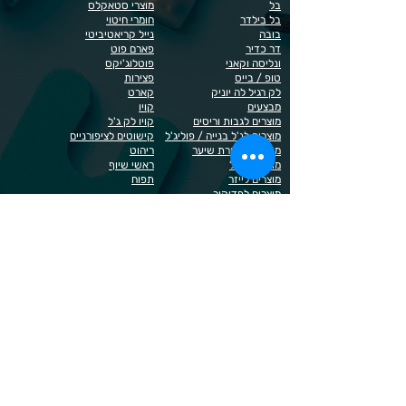
בל
מוצרי סטאקלס
בל בילדר
חומרי חיטוי
בובה
נייל קריאטיביטי
דר כדיר
פארם פוט
ונליסה וקאני
פוטלוג'יקס
טופ / בייס
פצירות
לק רגיל לה יוניק
קארט
מבצעים
קויו
מוצרים לגבות וריסים
קויו לק ג'ל
מוצרים לג'ל בנייה / פוליג'ל
קישוטים לציפורניים
מוצרים להסרת שיער
ריהוט
מוצרי חשמל
ראשי שיוף
מוצרים לייזר
תפוח
מוצרים לפדיקור
מוצרים לציפורניים
מדיניות הפרטיות
תנאי שימוש / תקנון
© 2023 כל הזכויות שמורות ל - Doma Cosmetics
כדאי לדעת
תשלום מאובטח באשראי באתר