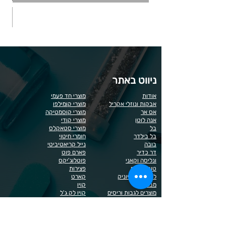
ניווט באתר
אודות
מוצרי חד פעמי
אבקות ונוזלי אקריל
מוצרי קומילפו
אס אר
מוצרי קוסמטיקה
אנה לוטן
מוצרי קודי
בל
מוצרי סטאקלס
בל בילדר
חומרי חיטוי
בובה
נייל קריאטיביטי
דר כדיר
פארם פוט
ונליסה וקאני
פוטלוג'יקס
טופ / בייס
פצירות
לק רגיל לה יוניק
קארט
מבצעים
קויו
מוצרים לגבות וריסים
קויו לק ג'ל
מוצרים לג'ל בנייה / פוליג'ל
קישוטים לציפורניים
מוצרים להסרת שיער
ריהוט
מוצרי חשמל
ראשי שיוף
מוצרים לייזר
תפוח