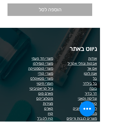
הוספה לסל
ניווט באתר
אודות
מוצרי חד פעמי
אבקות ונוזלי אקריל
מוצרי קומילפו
אס אר
מוצרי קוסמטיקה
אנה לוטן
מוצרי קודי
בל
מוצרי סטאקלס
בל בילדר
חומרי חיטוי
בובה
נייל קריאטיביטי
דר כדיר
פארם פוט
ונליסה וקאני
פוטלוג'יקס
טופ / בייס
פצירות
לק רגיל לה יוניק
קארט
מבצעים
קויו
מוצרים לגבות וריסים
קויו לק ג'ל
מוצרים לג'ל בנייה / פוליג'ל
קישוטים לציפורניים
מוצרים להסרת שיער
ריהוט
מוצרי חשמל
ראשי שיוף
מוצרים לייזר
תפוח