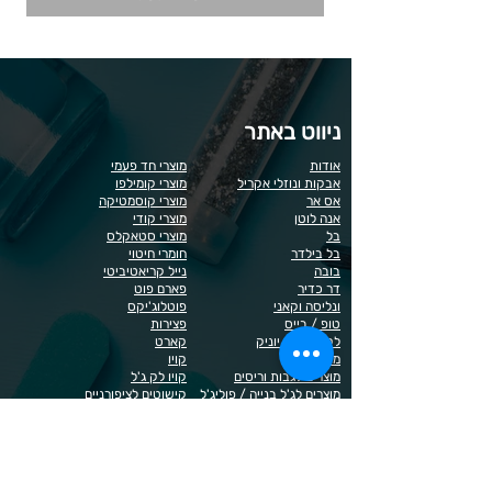
ניווט באתר
אודות
מוצרי חד פעמי
אבקות ונוזלי אקריל
מוצרי קומילפו
אס אר
מוצרי קוסמטיקה
אנה לוטן
מוצרי קודי
בל
מוצרי סטאקלס
בל בילדר
חומרי חיטוי
בובה
נייל קריאטיביטי
דר כדיר
פארם פוט
ונליסה וקאני
פוטלוג'יקס
טופ / בייס
פצירות
לק רגיל לה יוניק
קארט
מבצעים
קויו
מוצרים לגבות וריסים
קויו לק ג'ל
מוצרים לג'ל בנייה / פוליג'ל
קישוטים לציפורניים
מוצרים להסרת שיער
ריהוט
מוצרי חשמל
ראשי שיוף
מוצרים לייזר
תפוח
מוצרים לפדיקור
מוצרים לציפורניים