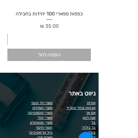
כפפות ספארי 100 יחידות בחבילה
מחיר
הוספה לסל
ניווט באתר
אודות
מוצרי חד פעמי
אבקות ונוזלי אקריל
מוצרי קומילפו
אס אר
מוצרי קוסמטיקה
אנה לוטן
מוצרי קודי
בל
מוצרי סטאקלס
בל בילדר
חומרי חיטוי
בובה
נייל קריאטיביטי
דר כדיר
פארם פוט