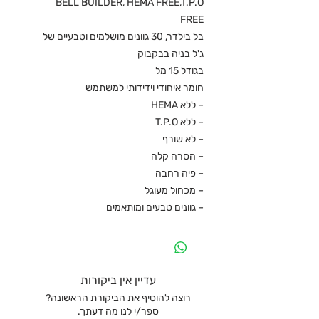
BELL BUILDER, HEMA FREE,T.P.O
FREE
בל בילדר, 30 גוונים מושלמים וטבעיים של
ג'ל בניה בבקבוק
בגודל 15 מל
חומר איחודי וידידותי למשתמש
– ללא HEMA
– ללא T.P.O
– לא שורף
– הסרה קלה
– פיה רחבה
– מכחול מעוגל
– גוונים טבעים ומותאמים
עדיין אין ביקורות
רוצה להוסיף את הביקורת הראשונה?
ספר/י לנו מה דעתך.