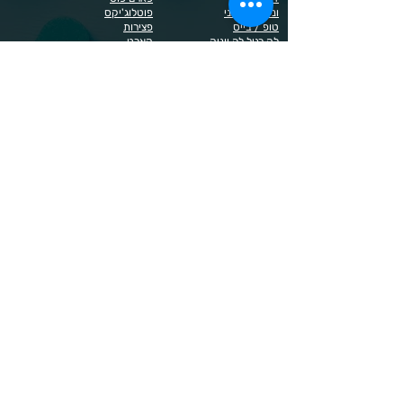
ונליסה וקאני
פוטלוג'יקס
טופ / בייס
פצירות
לק רגיל לה יוניק
קארט
מבצעים
קויו
מוצרים לגבות וריסים
קויו לק ג'ל
מוצרים לג'ל בנייה / פוליג'ל
קישוטים לציפורניים
מוצרים להסרת שיער
ריהוט
מוצרי חשמל
ראשי שיוף
מוצרים לייזר
תפוח
מוצרים לפדיקור
מוצרים לציפורניים
מדיניות הפרטיות
תנאי שימוש / תקנון
© 2023 כל הזכויות שמורות ל - Doma Cosmetics
כדאי לדעת
תשלום מאובטח באשראי באתר
משלוחים לכל הארץ
שירות מהיר ב-WhatsApp