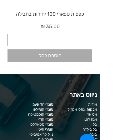
כפפות ספארי 100 יחידות בחבילה
מחיר
הוספה לסל
ניווט באתר
אודות
מוצרי חד פעמי
אבקות ונוזלי אקריל
מוצרי קומילפו
אס אר
מוצרי קוסמטיקה
אנה לוטן
מוצרי קודי
בל
מוצרי סטאקלס
בל בילדר
חומרי חיטוי
בובה
נייל קריאטיביטי
דר כדיר
פארם פוט