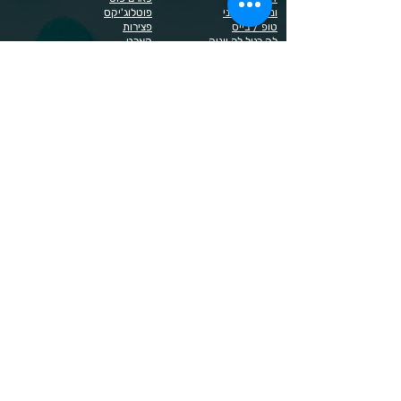
ונליסה וקאני
פוטלוג'יקס
טופ / בייס
פצירות
לק רגיל לה יוניק
קארט
מבצעים
קויו
מוצרים לגבות וריסים
קויו לק ג'ל
מוצרים לג'ל בנייה / פוליג'ל
קישוטים לציפורניים
מוצרים להסרת שיער
ריהוט
מוצרי חשמל
ראשי שיוף
מוצרים לייזר
תפוח
מוצרים לפדיקור
מוצרים לציפורניים
מדיניות הפרטיות
תנאי שימוש / תקנון
© 2023 כל הזכויות שמורות ל - Doma Cosmetics
כדאי לדעת
תשלום מאובטח באשראי באתר
משלוחים לכל הארץ
שירות מהיר ב-WhatsApp