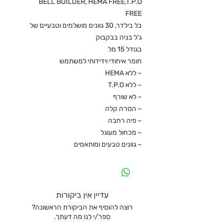
BELL BUILDER, HEMA FREE,T.P.O
FREE
בל בילדר, 30 גוונים מושלמים וטבעיים של
ג'ל בניה בבקבוק
בגודל 15 מל
חומר איחודי וידידותי למשתמש
– ללא HEMA
– ללא T.P.O
– לא שורף
– הסרה קלה
– פיה רחבה
– מכחול מעוגל
– גוונים טבעים ומותאמים
עדיין אין ביקורות
רוצה להוסיף את הביקורת הראשונה?
ספר/י לנו מה דעתך.