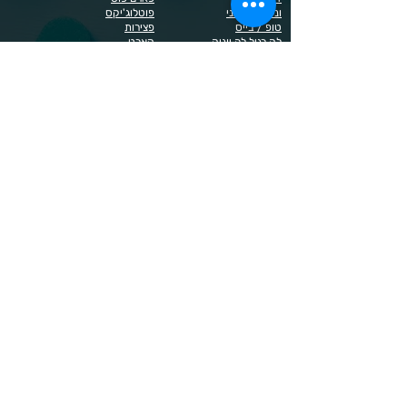
ונליסה וקאני
פוטלוג'יקס
טופ / בייס
פצירות
לק רגיל לה יוניק
קארט
מבצעים
קויו
מוצרים לגבות וריסים
קויו לק ג'ל
מוצרים לג'ל בנייה / פוליג'ל
קישוטים לציפורניים
מוצרים להסרת שיער
ריהוט
מוצרי חשמל
ראשי שיוף
מוצרים לייזר
תפוח
מוצרים לפדיקור
מוצרים לציפורניים
מדיניות הפרטיות
תנאי שימוש / תקנון
© 2023 כל הזכויות שמורות ל - Doma Cosmetics
כדאי לדעת
תשלום מאובטח באשראי באתר
משלוחים לכל הארץ
שירות מהיר ב-WhatsApp