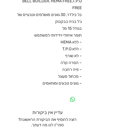
BELL BUILDER, HEMA FREE,T.P.O
FREE
בל בילדר, 30 גוונים מושלמים וטבעיים של
ג'ל בניה בבקבוק
בגודל 15 מל
חומר איחודי וידידותי למשתמש
– ללא HEMA
– ללא T.P.O
– לא שורף
– הסרה קלה
– פיה רחבה
– מכחול מעוגל
– גוונים טבעים ומותאמים
עדיין אין ביקורות
רוצה להוסיף את הביקורת הראשונה?
ספר/י לנו מה דעתך.