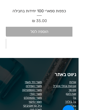
כפפות ספארי 100 יחידות בחבילה
מחיר
הוספה לסל
ניווט באתר
אודות
מוצרי חד פעמי
אבקות ונוזלי אקריל
מוצרי קומילפו
אס אר
מוצרי קוסמטיקה
אנה לוטן
מוצרי קודי
בל
מוצרי סטאקלס
בל בילדר
חומרי חיטוי
בובה
נייל קריאטיביטי
דר כדיר
פארם פוט