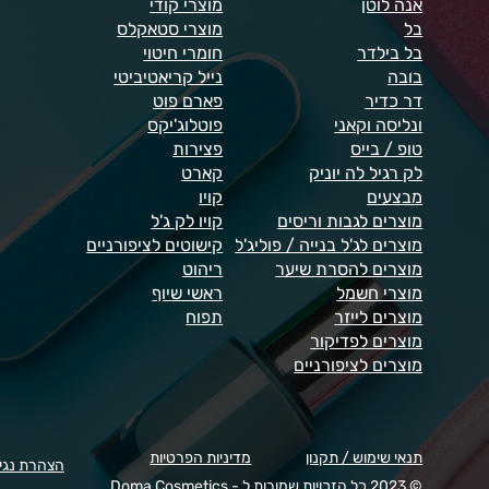
אנה לוטן
מוצרי קודי
בל
מוצרי סטאקלס
בל בילדר
חומרי חיטוי
בובה
נייל קריאטיביטי
דר כדיר
פארם פוט
ונליסה וקאני
פוטלוג'יקס
טופ / בייס
פצירות
לק רגיל לה יוניק
קארט
מבצעים
קויו
מוצרים לגבות וריסים
קויו לק ג'ל
מוצרים לג'ל בנייה / פוליג'ל
קישוטים לציפורניים
מוצרים להסרת שיער
ריהוט
מוצרי חשמל
ראשי שיוף
מוצרים לייזר
תפוח
מוצרים לפדיקור
מוצרים לציפורניים
תנאי שימוש / תקנון
מדיניות הפרטיות
הצהרת נגי
© 2023 כל הזכויות שמורות ל - Doma Cosmetics