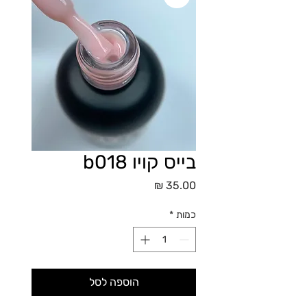
בייס קויו b018
מחיר
כמות
*
הוספה לסל