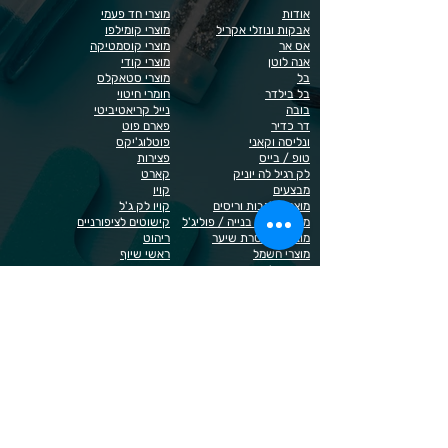
אודות
מוצרי חד פעמי
אבקות ונוזלי אקריל
מוצרי קומילפו
אס אר
מוצרי קוסמטיקה
אנה לוטן
מוצרי קודי
בל
מוצרי סטאקלס
בל בילדר
חומרי חיטוי
בובה
נייל קריאטיביטי
דר כדיר
פארם פוט
ונליסה וקאני
פוטלוג'יקס
טופ / בייס
פצירות
לק רגיל לה יוניק
קארט
מבצעים
קויו
מוצרים לגבות וריסים
קויו לק ג'ל
מוצרים לג'ל בנייה / פוליג'ל
קישוטים לציפורניים
מוצרים להסרת שיער
ריהוט
מוצרי חשמל
ראשי שיוף
מוצרים לייזר
תפוח
מוצרים לפדיקור
מוצרים לציפורניים
מדיניות הפרטיות
תנאי שימוש / תקנון
© 2023 כל הזכויות שמורות ל - Doma Cosmetics