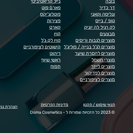
בובה
נייל קריאטיביטי
דר כדיר
פארם פוט
ונליסה וקאני
פוטלוג'יקס
טופ / בייס
פצירות
לק רגיל לה יוניק
קארט
מבצעים
קויו
מוצרים לגבות וריסים
קויו לק ג'ל
מוצרים לג'ל בנייה / פוליג'ל
קישוטים לציפורניים
מוצרים להסרת שיער
ריהוט
מוצרי חשמל
ראשי שיוף
מוצרים לייזר
תפוח
מוצרים לפדיקור
מוצרים לציפורניים
תנאי שימוש / תקנון
מדיניות הפרטיות
הצהרת נגי
© 2023 כל הזכויות שמורות ל - Doma Cosmetics