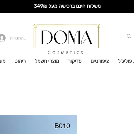
משלוח חינם ברכישה מעל 349₪
להתחברות
 פוליג'ל
ציפורניים
פדיקור
מוצרי חשמל
ריהוט
מוצ