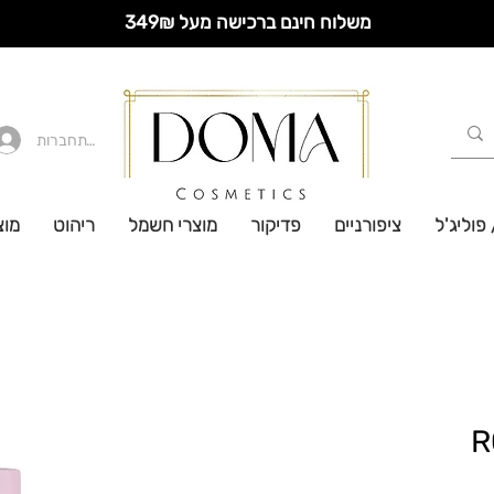
משלוח חינם ברכישה מעל 349₪
להתחברות
 פוליג'ל
ציפורניים
פדיקור
מוצרי חשמל
ריהוט
מוצ