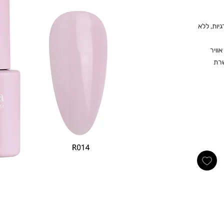
יות, ללא
וויר
שרת