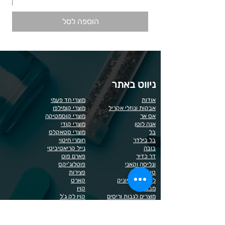
הוספה לסל
ניווט באתר
אודות
מוצרי חד פעמי
אבקות ונוזלי אקריל
מוצרי קומילפו
אס אר
מוצרי קוסמטיקה
אנה לוטן
מוצרי קודי
בל
מוצרי סטאקלס
בל בילדר
חומרי חיטוי
בובה
נייל קריאטיביטי
דר כדיר
פארם פוט
ונליסה וקאני
פוטלוג'יקס
טופ / בייס
פצירות
לק רגיל לה יוניק
קארט
מבצעים
קויו
מוצרים לגבות וריסים
קויו לק ג'ל
מוצרים לג'ל בנייה / פוליג'ל
קישוטים לציפורניים
מוצרים להסרת שיער
ריהוט
מוצרי חשמל
ראשי שיוף