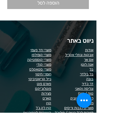
הוספה לסל
ניווט באתר
אודות
מוצרי חד פעמי
אבקות ונוזלי אקריל
מוצרי קומילפו
אס אר
מוצרי קוסמטיקה
אנה לוטן
מוצרי קודי
בל
מוצרי סטאקלס
בל בילדר
חומרי חיטוי
בובה
נייל קריאטיביטי
דר כדיר
פארם פוט
ונליסה וקאני
פוטלוג'יקס
טופ / בייס
פצירות
לק רגיל לה יוניק
קארט
מבצעים
קויו
מוצרים לגבות וריסים
קויו לק ג'ל
מוצרים לג'ל בנייה / פוליג'ל
קישוטים לציפורניים
מוצרים להסרת שיער
ריהוט
מוצרי חשמל
ראשי שיוף
מוצרים לייזר
תפוח
מוצרים לפדיקור