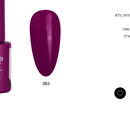
יות, ללא
וויר
שרת