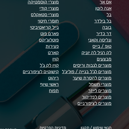
אס אר
מוצרי קוסמטיקה
אנה לוטן
מוצרי קודי
בל
מוצרי סטאקלס
בל בילדר
חומרי חיטוי
בובה
נייל קריאטיביטי
דר כדיר
פארם פוט
ונליסה וקאני
פוטלוג'יקס
טופ / בייס
פצירות
לק רגיל לה יוניק
קארט
מבצעים
קויו
מוצרים לגבות וריסים
קויו לק ג'ל
מוצרים לג'ל בנייה / פוליג'ל
קישוטים לציפורניים
מוצרים להסרת שיער
ריהוט
מוצרי חשמל
ראשי שיוף
מוצרים לייזר
תפוח
מוצרים לפדיקור
מוצרים לציפורניים
תנאי שימוש / תקנון
מדיניות הפרטיות