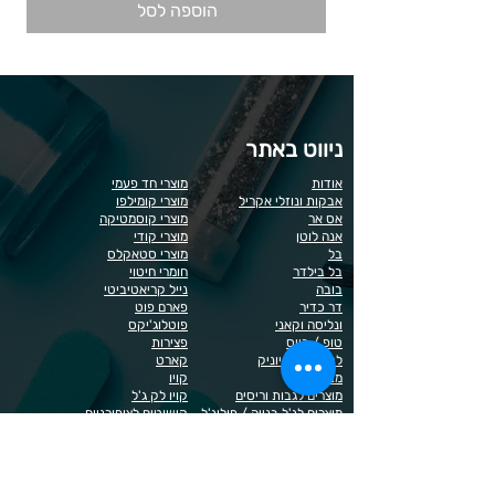
הוספה לסל
ניווט באתר
אודות
מוצרי חד פעמי
אבקות ונוזלי אקריל
מוצרי קומילפו
אס אר
מוצרי קוסמטיקה
אנה לוטן
מוצרי קודי
בל
מוצרי סטאקלס
בל בילדר
חומרי חיטוי
בובה
נייל קריאטיביטי
דר כדיר
פארם פוט
ונליסה וקאני
פוטלוג'יקס
טופ / בייס
פצירות
לק רגיל לה יוניק
קארט
מבצעים
קויו
מוצרים לגבות וריסים
קויו לק ג'ל
מוצרים לג'ל בנייה / פוליג'ל
קישוטים לציפורניים
מוצרים להסרת שיער
ריהוט
מוצרי חשמל
ראשי שיוף
מוצרים לייזר
תפוח
מוצרים לפדיקור