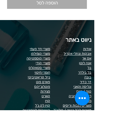
הוספה לסל
ניווט באתר
אודות
מוצרי חד פעמי
אבקות ונוזלי אקריל
מוצרי קומילפו
אס אר
מוצרי קוסמטיקה
אנה לוטן
מוצרי קודי
בל
מוצרי סטאקלס
בל בילדר
חומרי חיטוי
בובה
נייל קריאטיביטי
דר כדיר
פארם פוט
ונליסה וקאני
פוטלוג'יקס
טופ / בייס
פצירות
לק רגיל לה יוניק
קארט
מבצעים
קויו
מוצרים לגבות וריסים
קויו לק ג'ל
מוצרים לג'ל בנייה / פוליג'ל
קישוטים לציפורניים
מוצרים להסרת שיער
ריהוט
מוצרי חשמל
ראשי שיוף
מוצרים לייזר
תפוח
מוצרים לפדיקור