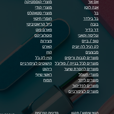
אס אר
מוצרי קוסמטיקה
אנה לוטן
מוצרי קודי
בל
מוצרי סטאקלס
בל בילדר
חומרי חיטוי
בובה
נייל קריאטיביטי
דר כדיר
פארם פוט
ונליסה וקאני
פוטלוג'יקס
טופ / בייס
פצירות
לק רגיל לה יוניק
קארט
מבצעים
קויו
מוצרים לגבות וריסים
קויו לק ג'ל
מוצרים לג'ל בנייה / פוליג'ל
קישוטים לציפורניים
מוצרים להסרת שיער
ריהוט
מוצרי חשמל
ראשי שיוף
מוצרים לייזר
תפוח
מוצרים לפדיקור
מוצרים לציפורניים
תנאי שימוש / תקנון
מדיניות הפרטיות