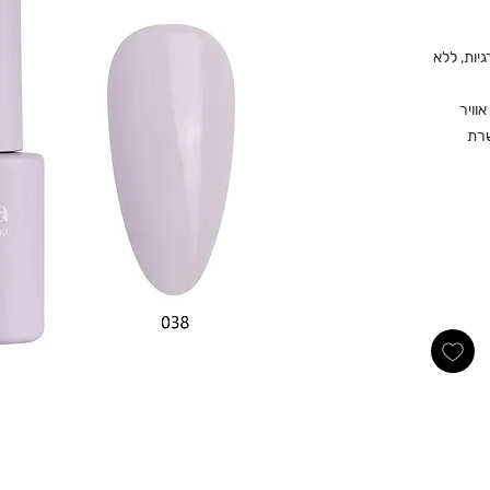
יות, ללא
וויר
שרת