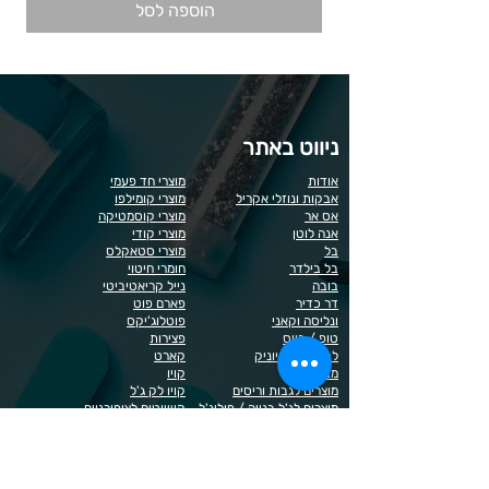
הוספה לסל
ניווט באתר
אודות
מוצרי חד פעמי
אבקות ונוזלי אקריל
מוצרי קומילפו
אס אר
מוצרי קוסמטיקה
אנה לוטן
מוצרי קודי
בל
מוצרי סטאקלס
בל בילדר
חומרי חיטוי
בובה
נייל קריאטיביטי
דר כדיר
פארם פוט
ונליסה וקאני
פוטלוג'יקס
טופ / בייס
פצירות
לק רגיל לה יוניק
קארט
מבצעים
קויו
מוצרים לגבות וריסים
קויו לק ג'ל
מוצרים לג'ל בנייה / פוליג'ל
קישוטים לציפורניים
מוצרים להסרת שיער
ריהוט
מוצרי חשמל
ראשי שיוף
מוצרים לייזר
תפוח
מוצרים לפדיקור