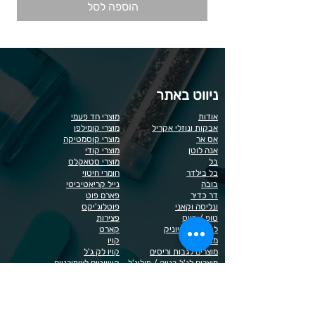
הוספה לסל
ניווט באתר
אודות
מוצרי חד פעמי
אבקות ונוזלי אקריל
מוצרי קומילפו
אס אר
מוצרי קוסמטיקה
אנה לוטן
מוצרי קודי
בל
מוצרי סטאקלס
בל בילדר
חומרי חיטוי
בובה
נייל קריאטיביטי
דר כדיר
פארם פוט
ונליסה וקאני
פוטלוג'יקס
טופ / בייס
פצירות
לק רגיל לה יוניק
קארט
מבצעים
קויו
מוצרים לגבות וריסים
קויו לק ג'ל
מוצרים לג'ל בנייה / פוליג'ל
קישוטים לציפורניים
מוצרים להסרת שיער
ריהוט
מוצרי חשמל
ראשי שיוף
מוצרים לייזר
תפוח
מוצרים לפדיקור