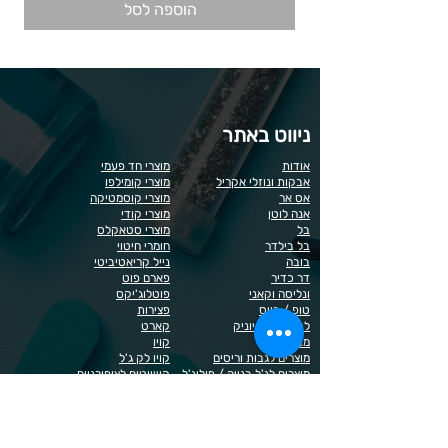
הוספה לסל
ניווט באתר
אודות
מוצרי חד פעמי
אבקות ונוזלי אקריל
מוצרי קומילפו
אס אר
מוצרי קוסמטיקה
אנה לוטן
מוצרי קודי
בל
מוצרי סטאקלס
בל בילדר
חומרי חיטוי
בובה
נייל קריאטיביטי
דר כדיר
פארם פוט
ונליסה וקאני
פוטלוג'יקס
טופ / בייס
פצירות
לק רגיל לה יוניק
קארט
מבצעים
קויו
מוצרים לגבות וריסים
קויו לק ג'ל
מוצרים לג'ל בנייה / פוליג'ל
קישוטים לציפורניים
מוצרים להסרת שיער
ריהוט
מוצרי חשמל
ראשי שיוף
מוצרים לייזר
תפוח
מוצרים לפדיקור